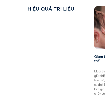
HIỆU QUẢ TRỊ LIỆU
Giảm 
thể
Muối th
giữ nhi
tan mỡ,
cơ thể.
làm giả
chảy sệ