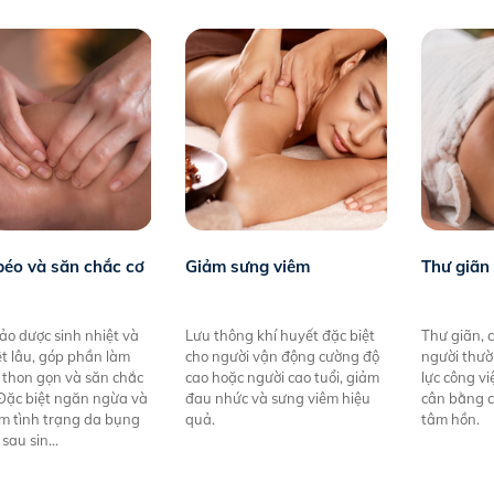
béo và săn chắc cơ
Giảm sưng viêm
Thư giãn 
ảo dược sinh nhiệt và
Lưu thông khí huyết đặc biệt
Thư giãn, 
ệt lâu, góp phần làm
cho người vận động cường độ
người thườ
 thon gọn và săn chắc
cao hoặc người cao tuổi, giảm
lực công vi
 Đặc biệt ngăn ngừa và
đau nhức và sưng viêm hiệu
cân bằng c
m tình trạng da bụng
quả.
tâm hồn.
 sau sin…