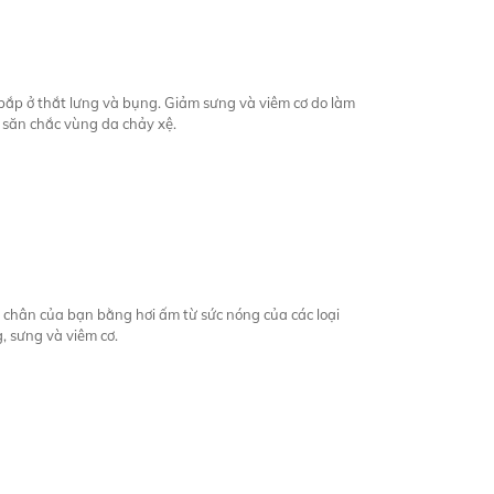
ắp ở thắt lưng và bụng. Giảm sưng và viêm cơ do làm
 săn chắc vùng da chảy xệ.
i chân của bạn bằng hơi ấm từ sức nóng của các loại
, sưng và viêm cơ.