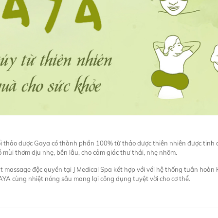
i thảo dược Gaya có thành phần 100% từ thảo dược thiên nhiên được tinh ch
 mùi thơm dịu nhẹ, bền lâu, cho cảm giác thư thái, nhẹ nhõm.
t massage độc quyền tại J Medical Spa kết hợp với với hệ thống tuần hoàn 
YA cùng nhiệt nóng sâu mang lại công dụng tuyệt vời cho cơ thể.