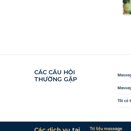
CÁC CÂU HỎI
Massag
THƯỜNG GẶP
Massag
Tôi có 
Trị liệu massage
Các dịch vụ tại