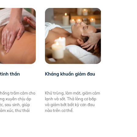
tinh thần
Kháng khuẩn giảm đau
chống trầm cảm cho
Khử trùng, làm mát, giảm cảm
ng xuyên chịu áp
lạnh và sốt. Thả lỏng cơ bắp
ệc, sau sinh, giúp
và giảm bớt bất kỳ cơn đau
ảm xúc, thư thái
nào trên cơ thể.