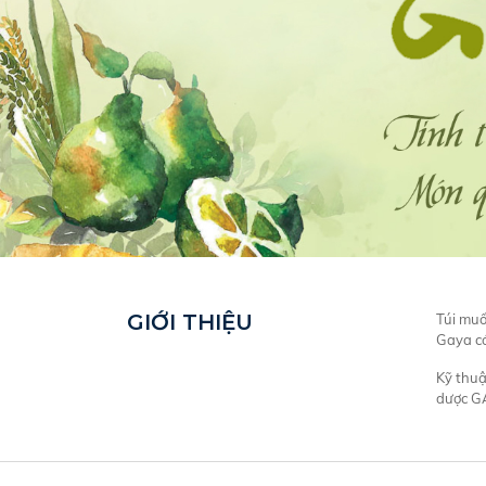
GIỚI THIỆU
Túi muố
Gaya có
Kỹ thuậ
dược GA