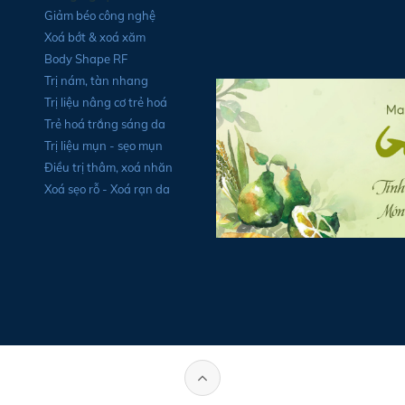
Giảm béo công nghệ
Xoá bớt & xoá xăm
Body Shape RF
Trị nám, tàn nhang
Trị liệu nâng cơ trẻ hoá
Trẻ hoá trắng sáng da
Trị liệu mụn - sẹo mụn
Điều trị thâm, xoá nhăn
Xoá sẹo rỗ - Xoá rạn da