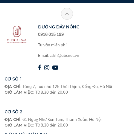
ĐƯỜNG DÂY NÓNG
0916 015 199
Tư vấn miễn phí
Email:
cskh@abcnet.vn
CƠ SỞ
1
ĐỊA CHỈ
:
Tầng 7, Toà nhà 125 Thái Thịnh, Đống Đa, Hà Nội
GIỜ LÀM VIỆC
:
Từ 8.30 đến 20.00
CƠ SỞ
2
ĐỊA CHỈ
:
61 Nguỵ Như Kon Tum, Thanh Xuân, Hà Nội
GIỜ LÀM VIỆC
:
Từ 8.30 đến 20.00