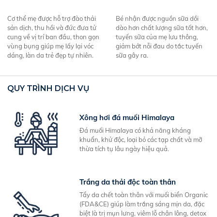
Cơ thể mẹ được hỗ trợ đào thải
Bé nhận được nguồn sữa dồi
sản dịch, thu hồi và đức đưa tử
dào hơn chất lượng sữa tốt hơn,
cung về vị trí ban đầu, thon gọn
tuyến sữa của mẹ lưu thông,
vùng bụng giúp mẹ lấy lại vóc
giảm bớt nỗi đau do tắc tuyến
dáng, làn da trẻ đẹp tự nhiên.
sữa gây ra.
QUY TRÌNH DỊCH VỤ
Xông hơi đá muối Himalaya
Đá muối Himalaya có khả năng kháng
khuẩn, khử độc, loại bỏ các tạp chất và mỡ
thừa tích tụ lâu ngày hiệu quả.
Trắng da thải độc toàn thân
Tẩy da chết toàn thân với muối biển Organic
(FDA&CE) giúp làm trắng sáng mịn da, đặc
biệt là trị mụn lưng, viêm lỗ chân lông, detox