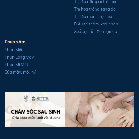
Trị liệu nâng cơ trẻ hoá
Trẻ hoá trắng sáng da
Trị liệu mụn - sẹo mụn
Điều trị thâm, xoá nhăn
Xoá sẹo rỗ - Xoá rạn da
Phun xăm
Phun Môi
Phun Lông Mày
Phun Mí Mắt
Sửa mày, môi, mí