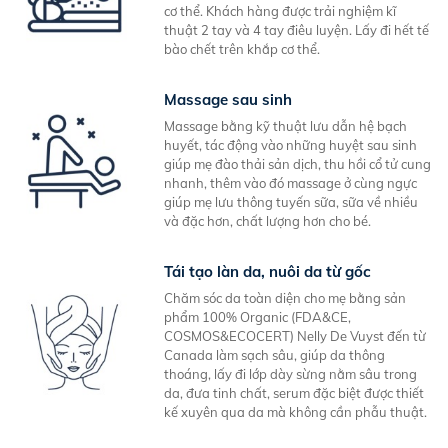
cơ thể. Khách hàng được trải nghiệm kĩ
thuật 2 tay và 4 tay điêu luyện. Lấy đi hết tế
bào chết trên khắp cơ thể.
Massage sau sinh
Massage bằng kỹ thuật lưu dẫn hệ bạch
huyết, tác động vào những huyệt sau sinh
giúp mẹ đào thải sản dịch, thu hồi cổ tử cung
nhanh, thêm vào đó massage ở cùng ngực
giúp mẹ lưu thông tuyến sữa, sữa về nhiều
và đặc hơn, chất lượng hơn cho bé.
Tái tạo làn da, nuôi da từ gốc
Chăm sóc da toàn diện cho mẹ bằng sản
phẩm 100% Organic (FDA&CE,
COSMOS&ECOCERT) Nelly De Vuyst đến từ
Canada làm sạch sâu, giúp da thông
thoáng, lấy đi lớp dày sừng nằm sâu trong
da, đưa tinh chất, serum đặc biệt được thiết
kế xuyên qua da mà không cần phẫu thuật.