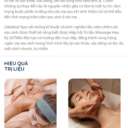
rõ nét về sức khỏe, vóc dáng, làn da cũng như tâm sinh lý. Chính
những sự thay đổi này là nguyên nhân gây ra tâm lý mất tự tin, tâm
trạng buồn phiền lo lắng cho các mẹ sau khi sinh thậm chí có thể dẫn
đến tình trạng trầm cảm sau sinh ở các mẹ.
J Medical Spa với những kĩ thuật và kinh nghiệm lâu năm chăm sóc
sau sinh được thiết kế riêng biệt được Hiệp hội Trị liệu Massage Hoa
Kỳ (ATMA) đào tạo và hướng dẫn trực tiếp, đồng hành cùng hàng
ngàn mẹ sau sinh trong hình trình lấy lại sức khỏe, vóc dáng và làn da
một cách nhanh, tự nhiên.
HIỆU QUẢ
TRỊ LIỆU