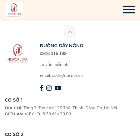
ĐƯỜNG DÂY NÓNG
0916 015 199
Tư vấn miễn phí
Email:
cskh@abcnet.vn
CƠ SỞ
1
ĐỊA CHỈ
:
Tầng 7, Toà nhà 125 Thái Thịnh, Đống Đa, Hà Nội
GIỜ LÀM VIỆC
:
Từ 8.30 đến 20.00
CƠ SỞ
2